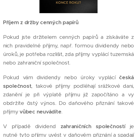
Příjem z držby cenných papírů
Pokud jste držitelem cenných papírů a získáváte z
nich pravidelné příjmy, např. formou dividendy nebo
úroků, je potřeba rozlišit, zda příjmy vyplácí tuzemská
nebo zahraniční společnost.
Pokud vám dividendy nebo úroky vyplácí
česká
společnost
, takové příjmy podléhají srážkové dani,
zdanění je při výplatě příjmu již započítáno a vy
obdržíte čistý výnos. Do daňového přiznání takové
příjmy
vůbec neuvádíte
.
V případě dividend
zahraničních společností
je
nutné tyto příjmy uvést v daňovém přiznání a spadají