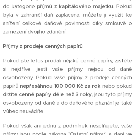
do kategorie
příjmů z kapitálového majetku
. Pokud
byla v zahraničí daň zaplacena, můžete ji využít ke
snížení celkové daňové povinnosti díky smlouvě o
zamezení dvojího zdanění.
Příjmy z prodeje cenných papírů
Pokud jste letos prodali nějaké cenné papíry, zjistěte
si nejdříve, jestli vaše příjmy nejsou od daně
osvobozeny. Pokud vaše příjmy z prodeje cenných
papírů
nepřesáhnou 100 000 Kč za rok
nebo pokud
držíte cenné papíry déle než 3 roky
, jsou tyto příjmy
osvobozeny od daně a do daňového přiznání je také
vůbec neuvádíte.
Pokud však ani jednu z podmínek nesplňujete, vaše
příjmy jsou podle zákona "Ostatní příjmy" a dani ve